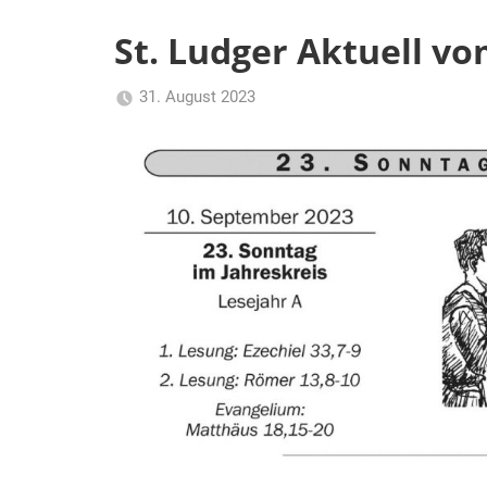
Ludger
St. Ludger Aktuell vo
Selm
31. August 2023
Claus
Aktuelles
Themann