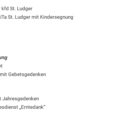
 kfd St. Ludger
KiTa St. Ludger mit Kindersegnung
ung
et
r mit Gebetsgedenken
it Jahresgedenken
esdienst „Erntedank“