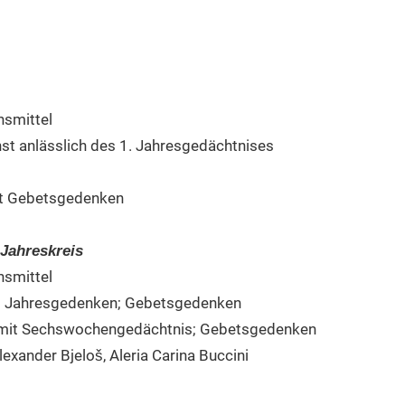
nsmittel
t anlässlich des 1. Jahresgedächtnises
mit Gebetsgedenken
Jahreskreis
nsmittel
mit Jahresgedenken; Gebetsgedenken
r mit Sechswochengedächtnis; Gebetsgedenken
exander Bjeloš, Aleria Carina Buccini