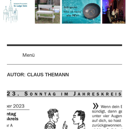
Zum
Inhalt
springen
Pfarrgemeinde
Menü
St.
Ludger
AUTOR:
CLAUS THEMANN
Selm