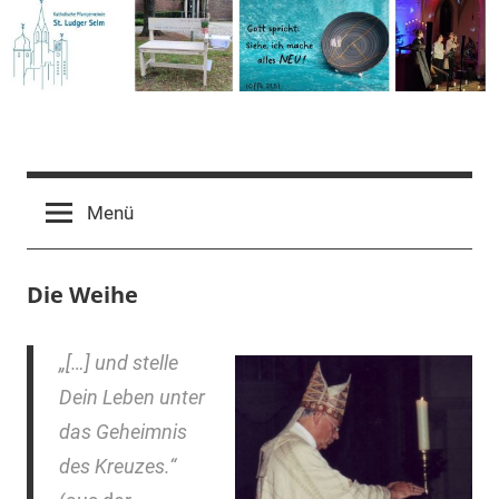
Zum
Inhalt
springen
Pfarrgemeinde
St.
Menü
Ludger
Die Weihe
Selm
„[…] und stelle
Dein Leben unter
das Geheimnis
des Kreuzes.“