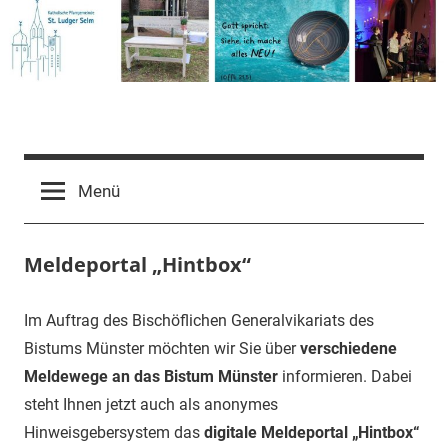
Zum
Inhalt
springen
Pfarrgemeinde
St.
Menü
Ludger
Meldeportal „Hintbox“
Selm
Im Auftrag des Bischöflichen Generalvikariats des
Bistums Münster möchten wir Sie über
verschiedene
Meldewege an das Bistum Münster
informieren. Dabei
steht Ihnen jetzt auch als anonymes
Hinweisgebersystem das
digitale
Meldeportal „Hintbox“