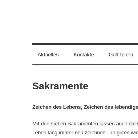
Zum
Inhalt
springen
Pfarrgemeinde
St.
Aktuelles
Kontakte
Gott feiern
Ludger
Sakramente
Selm
Zeichen des Lebens, Zeichen des lebendig
Mit den sieben Sakramenten lassen auch die G
Leben lang immer neu zeichnen – in guten wi