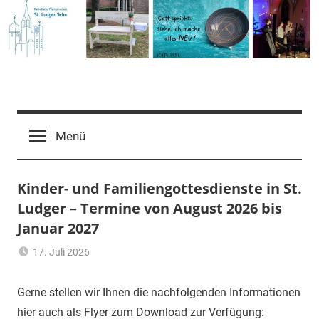
Zum
Inhalt
springen
Pfarrgemeinde
St.
Menü
Ludger
Kinder- und Familiengottesdienste in St.
Ludger – Termine von August 2026 bis
Selm
Januar 2027
17. Juli 2026
Ulrich
Aktuelles
Temme
Gerne stellen wir Ihnen die nachfolgenden Informationen
hier auch als Flyer zum Download zur Verfügung: