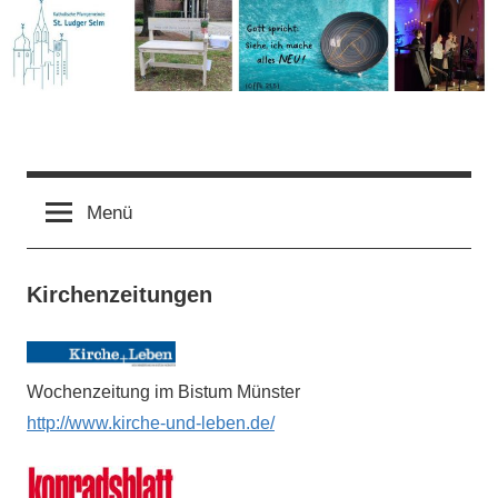
Zum
Inhalt
springen
Pfarrgemeinde
Menü
St.
Ludger
Kirchenzeitungen
Selm
Wochenzeitung im Bistum Münster
http://www.kirche-und-leben.de/