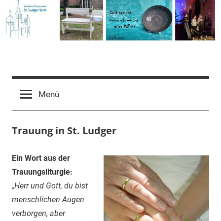
Zum
Inhalt
springen
Pfarrgemeinde
St.
Menü
Ludger
Trauung in St. Ludger
Selm
Ein Wort aus der
Trauungsliturgie:
„Herr und Gott, du bist
menschlichen Augen
verborgen, aber