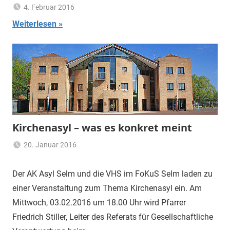
4. Februar 2016
Wolfgang
Aktuelles
,
Weiterlesen
Zeipert
Allgemein
Kirchenasyl – was es konkret meint
20. Januar 2016
Claus
Allgemein
Themann
Der AK Asyl Selm und die VHS im FoKuS Selm laden zu
einer Veranstaltung zum Thema Kirchenasyl ein. Am
Mittwoch, 03.02.2016 um 18.00 Uhr wird Pfarrer
Friedrich Stiller, Leiter des Referats für Gesellschaftliche