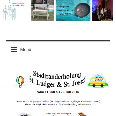
Zum
Inhalt
springen
Pfarrgemeinde
St.
Menü
Ludger
Selm