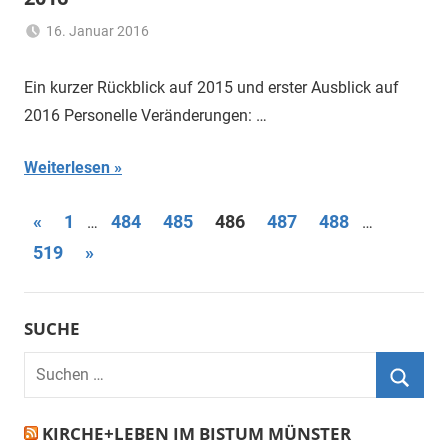
16. Januar 2016
Claus
Aktuelles
,
Themann
Allgemein
Ein kurzer Rückblick auf 2015 und erster Ausblick auf
2016 Personelle Veränderungen: …
Weiterlesen
Seitennummerierung
Vorherige
«
1
484
485
486
487
488
…
…
Beiträge
Nächste
519
»
der
Beiträge
Beiträge
SUCHE
Suchen
nach:
Suche
KIRCHE+LEBEN IM BISTUM MÜNSTER