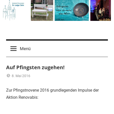
Zum
Inhalt
springen
Pfarrgemeinde
St.
Menü
Ludger
Auf Pfingsten zugehen!
Selm
8. Mai 2016
Claus
Allgemein
Themann
Zur Pfingstnovene 2016 grundlegenden Impulse der
Aktion Renovabis: