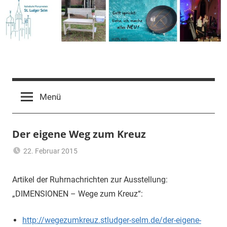
Zum
Inhalt
springen
Pfarrgemeinde
St.
Menü
Ludger
Der eigene Weg zum Kreuz
Selm
22. Februar 2015
Claus
Presse
,
Themann
Wege
Artikel der Ruhrnachrichten zur Ausstellung:
zum
„DIMENSIONEN – Wege zum Kreuz“:
Kreuz
2015
http://wegezumkreuz.stludger-selm.de/der-eigene-