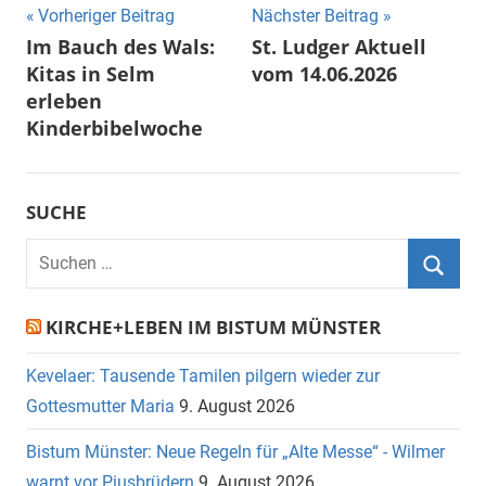
Beitragsnavigation
Vorheriger Beitrag
Nächster Beitrag
Im Bauch des Wals:
St. Ludger Aktuell
Kitas in Selm
vom 14.06.2026
erleben
Kinderbibelwoche
SUCHE
Suchen
nach:
Suche
KIRCHE+LEBEN IM BISTUM MÜNSTER
Kevelaer: Tausende Tamilen pilgern wieder zur
Gottesmutter Maria
9. August 2026
Bistum Münster: Neue Regeln für „Alte Messe“ - Wilmer
warnt vor Piusbrüdern
9. August 2026