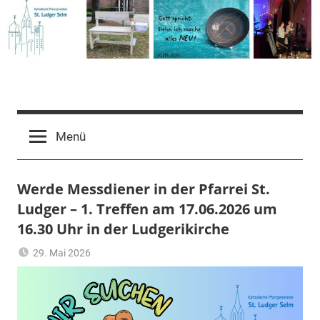
Zum
Inhalt
springen
Pfarrgemeinde
St.
Menü
Ludger
Werde Messdiener in der Pfarrei St.
Ludger – 1. Treffen am 17.06.2026 um
Selm
16.30 Uhr in der Ludgerikirche
29. Mai 2026
Ulrich
Aktuelles
Temme