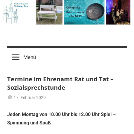
Zum
Inhalt
springen
Pfarrgemeinde
St.
Menü
Ludger
Termine im Ehrenamt Rat und Tat –
Sozialsprechstunde
Selm
17. Februar 2020
Ulrich
Allgemein
Temme
Jeden Montag von 10.00 Uhr bis 12.00 Uhr Spiel –
Spannung und Spaß