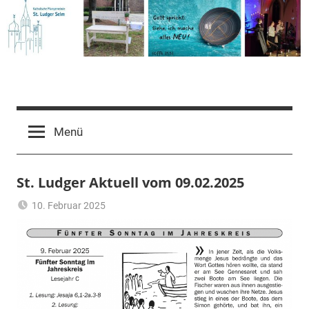
Zum
Inhalt
springen
Pfarrgemeinde
St.
Menü
Ludger
St. Ludger Aktuell vom 09.02.2025
Selm
10. Februar 2025
Ulrich
Aktuelles
,
Temme
Allgemein