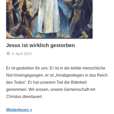
Jesus ist wirklich gestorben
4. April 2015
Claus
Aktuelles
,
Themann
Fastenzeit
Er ist gestorben für uns. Er ist in die tiefste menschliche
2015
,
Not hineingegangen, er ist „hinabgestiegen in das Reich
Wege
des Todes“. Er hat unserem Tod die Bitterkeit
zum
genommen. Wir wissen, unsere Gemeinschaft mit
Kreuz
Christus überdauert
2015
Weiterlesen