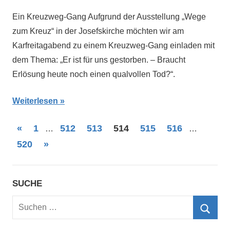
Themann
Wege
Ein Kreuzweg-Gang Aufgrund der Ausstellung „Wege
zum
zum Kreuz“ in der Josefskirche möchten wir am
Kreuz
Karfreitagabend zu einem Kreuzweg-Gang einladen mit
2015
dem Thema: „Er ist für uns gestorben. – Braucht
Erlösung heute noch einen qualvollen Tod?“.
Weiterlesen
Seitennummerierung
Vorherige
«
1
512
513
514
515
516
…
…
Beiträge
Nächste
520
»
der
Beiträge
Beiträge
SUCHE
Suchen
nach:
Such