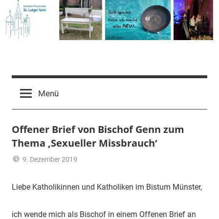
Zum
Inhalt
springen
Pfarrgemeinde
St.
Menü
Ludger
Offener Brief von Bischof Genn zum
Thema ‚Sexueller Missbrauch‘
Selm
9. Dezember 2019
Ulrich
Allgemein
Temme
Liebe Katholikinnen und Katholiken im Bistum Münster,
ich wende mich als Bischof in einem Offenen Brief an