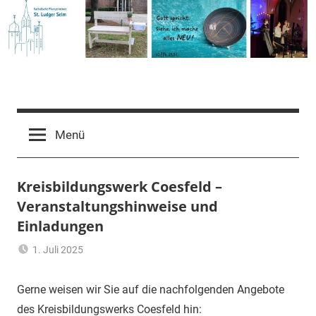
Zum
Inhalt
springen
Pfarrgemeinde
St.
Menü
Ludger
Kreisbildungswerk Coesfeld –
Veranstaltungshinweise und
Selm
Einladungen
1. Juli 2025
Ulrich
Aktuelles
,
Temme
Allgemein
Gerne weisen wir Sie auf die nachfolgenden Angebote
des Kreisbildungswerks Coesfeld hin: