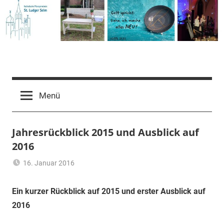
Zum
Inhalt
springen
Pfarrgemeinde
St.
Menü
Ludger
Jahresrückblick 2015 und Ausblick auf
2016
Selm
16. Januar 2016
Claus
Aktuelles
,
Themann
Allgemein
Ein kurzer Rückblick auf 2015 und erster Ausblick auf
2016