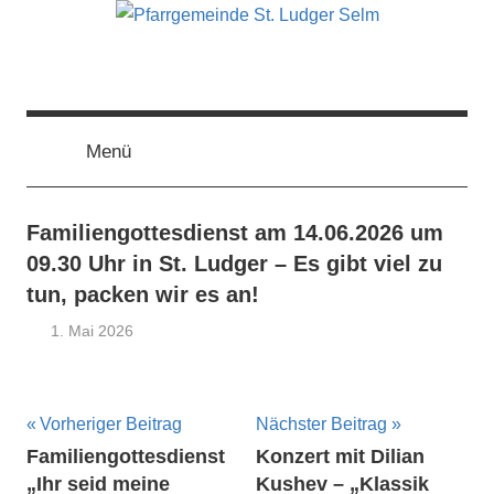
Zum
Inhalt
springen
Pfarrgemeinde
Menü
St.
Ludger
Familiengottesdienst am 14.06.2026 um
09.30 Uhr in St. Ludger – Es gibt viel zu
Selm
tun, packen wir es an!
1. Mai 2026
Ulrich
Aktuelles
Temme
Beitragsnavigation
Vorheriger Beitrag
Nächster Beitrag
Familiengottesdienst
Konzert mit Dilian
„Ihr seid meine
Kushev – „Klassik