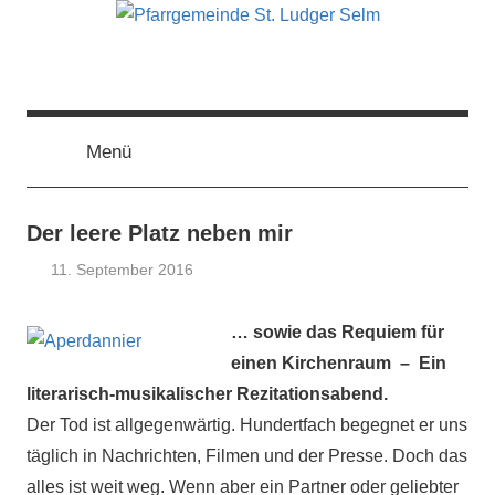
Zum
Inhalt
springen
Pfarrgemeinde
Menü
St.
Ludger
Der leere Platz neben mir
Selm
11. September 2016
Claus
Aktuelles
,
Themann
Allgemein
… sowie das Requiem für
einen Kirchenraum – Ein
literarisch-musikalischer Rezitationsabend.
Der Tod ist allgegenwärtig. Hundertfach begegnet er uns
täglich in Nachrichten, Filmen und der Presse. Doch das
alles ist weit weg. Wenn aber ein Partner oder geliebter