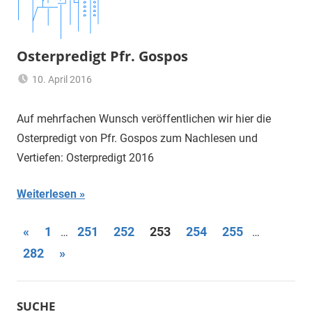
Osterpredigt Pfr. Gospos
10. April 2016
Claus
Allgemein
Themann
Auf mehrfachen Wunsch veröffentlichen wir hier die
Osterpredigt von Pfr. Gospos zum Nachlesen und
Vertiefen: Osterpredigt 2016
Weiterlesen
Seitennummerierung
Vorherige
«
1
251
252
253
254
255
…
…
Beiträge
Nächste
282
»
der
Beiträge
Beiträge
SUCHE