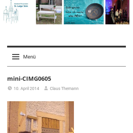
Zum
Inhalt
springen
Pfarrgemeinde
St.
Menü
Ludger
mini-CIMG0605
Selm
10. April 2014
Claus Themann