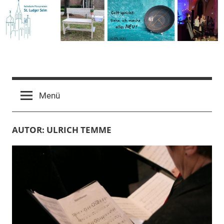
Zum
Inhalt
springen
Pfarrgemeinde
St.
Menü
Ludger
AUTOR:
ULRICH TEMME
Selm