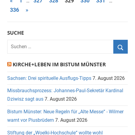
Seitennummerierung
Vorherige
«
1
327
328
329
330
331
…
…
Beiträge
Nächste
336
»
der
Beiträge
Beiträge
SUCHE
Suchen
nach:
Suche
KIRCHE+LEBEN IM BISTUM MÜNSTER
Sachsen: Drei spirituelle Ausflugs-Tipps
7. August 2026
Missbrauchsprozess: Johannes-Paul-Sekretär Kardinal
Dziwisz sagt aus
7. August 2026
Bistum Münster: Neue Regeln für „Alte Messe“ - Wilmer
warnt vor Piusbrüdern
7. August 2026
Stiftung der „Woelki-Hochschule“ wollte wohl