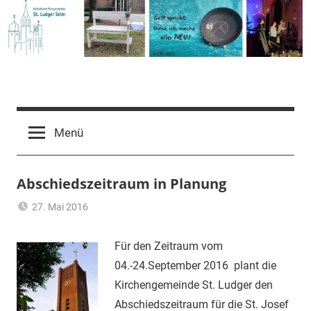
Zum
Inhalt
springen
Pfarrgemeinde
St.
Menü
Ludger
Abschiedszeitraum in Planung
Selm
27. Mai 2016
Jutta
Aktuelles
,
Kersting
Allgemein
Für den Zeitraum vom
04.-24.September 2016 plant die
Kirchengemeinde St. Ludger den
Abschiedszeitraum für die St. Josef