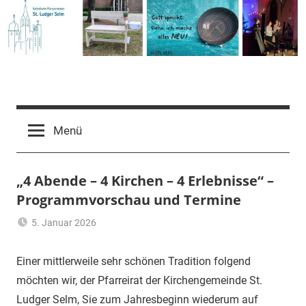
Zum
Inhalt
springen
Pfarrgemeinde
St.
Menü
Ludger
„4 Abende – 4 Kirchen – 4 Erlebnisse“ –
Programmvorschau und Termine
Selm
5. Januar 2026
Ulrich
Aktuelles
Temme
Einer mittlerweile sehr schönen Tradition folgend
möchten wir, der Pfarreirat der Kirchengemeinde St.
Ludger Selm, Sie zum Jahresbeginn wiederum auf