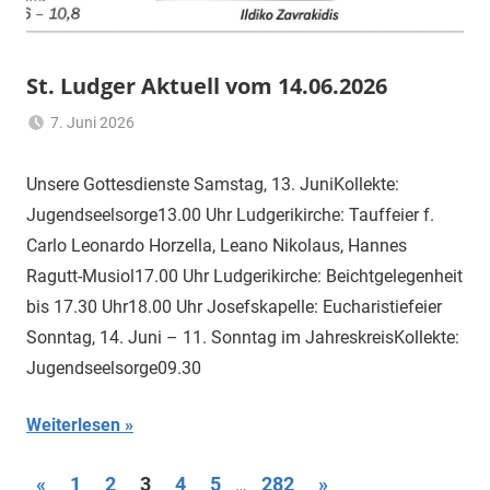
St. Ludger Aktuell vom 14.06.2026
7. Juni 2026
Ulrich
Aktuelles
,
Temme
Allgemein
Unsere Gottesdienste Samstag, 13. JuniKollekte:
Jugendseelsorge13.00 Uhr Ludgerikirche: Tauffeier f.
Carlo Leonardo Horzella, Leano Nikolaus, Hannes
Ragutt-Musiol17.00 Uhr Ludgerikirche: Beichtgelegenheit
bis 17.30 Uhr18.00 Uhr Josefskapelle: Eucharistiefeier
Sonntag, 14. Juni – 11. Sonntag im JahreskreisKollekte:
Jugendseelsorge09.30
Weiterlesen
Seitennummerierung
Vorherige
Nächste
«
1
2
3
4
5
282
»
…