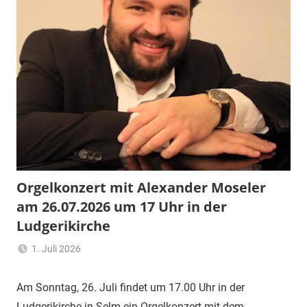
Orgelkonzert mit Alexander Moseler
am 26.07.2026 um 17 Uhr in der
Ludgerikirche
1. Juli 2026
Ulrich
Aktuelles
,
Temme
Allgemein
Am Sonntag, 26. Juli findet um 17.00 Uhr in der
Ludgerikirche in Selm ein Orgelkonzert mit dem