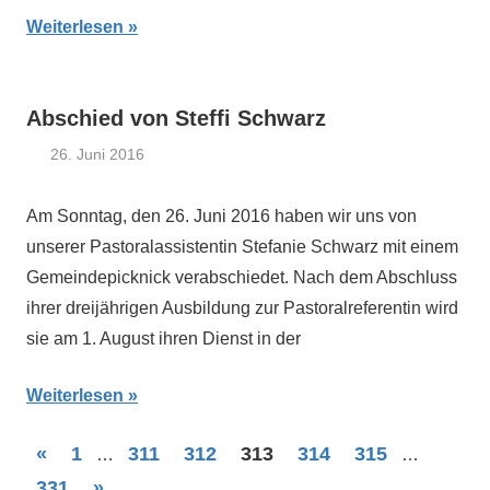
Weiterlesen
Abschied von Steffi Schwarz
26. Juni 2016
Claus
Aktuelles
,
Themann
Allgemein
Am Sonntag, den 26. Juni 2016 haben wir uns von
unserer Pastoralassistentin Stefanie Schwarz mit einem
Gemeindepicknick verabschiedet. Nach dem Abschluss
ihrer dreijährigen Ausbildung zur Pastoralreferentin wird
sie am 1. August ihren Dienst in der
Weiterlesen
Seitennummerierung
Vorherige
«
1
311
312
313
314
315
…
…
Beiträge
Nächste
331
»