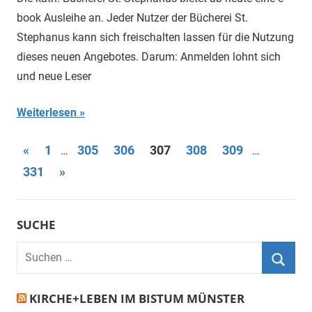
book Ausleihe an. Jeder Nutzer der Bücherei St.
Stephanus kann sich freischalten lassen für die Nutzung
dieses neuen Angebotes. Darum: Anmelden lohnt sich
und neue Leser
Weiterlesen
Seitennummerierung
Vorherige
«
1
305
306
307
308
309
…
…
Beiträge
Nächste
331
»
der
Beiträge
Beiträge
SUCHE
Suchen
nach:
Suche
KIRCHE+LEBEN IM BISTUM MÜNSTER