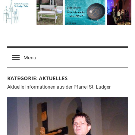
Zum
Inhalt
springen
Pfarrgemeinde
St.
Menü
Ludger
KATEGORIE:
AKTUELLES
Aktuelle Informationen aus der Pfarrei St. Ludger
Selm