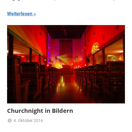
Weiterlesen
Churchnight in Bildern
4. Oktober 2016
Claus
Aktuelles