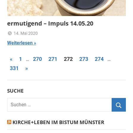
ermutigend – Impuls 14.05.20
14. Mai 2020
Ulrich
Ermutigend
Weiterlesen
Temme
Seitennummerierung
Vorherige
«
1
270
271
272
273
274
…
…
Beiträge
Nächste
331
»
der
Beiträge
Beiträge
SUCHE
Suchen
nach:
Suche
KIRCHE+LEBEN IM BISTUM MÜNSTER