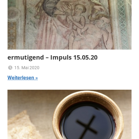
ermutigend – Impuls 15.05.20
15. Mai 2020
Ulrich
Ermutigend
Weiterlesen
Temme